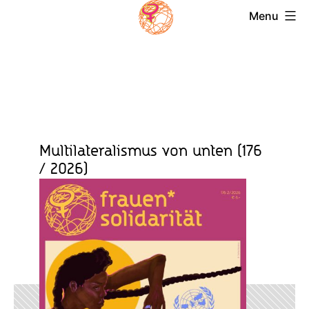
Skip
Menu
to
Magazin
content
Frauensolidari
Multilateralismus von unten (176
/ 2026)