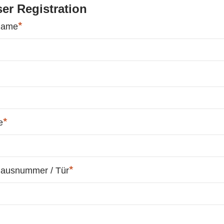
er Registration
*
name
*
e
*
Hausnummer / Tür