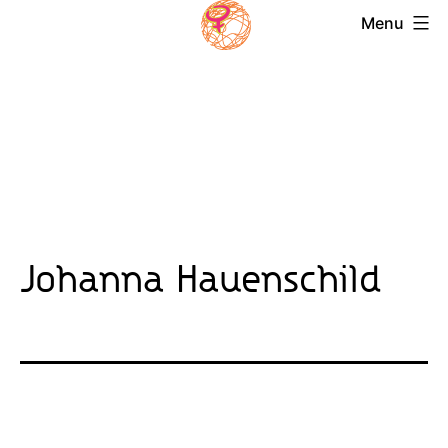
Skip
Menu
to
Magazin
content
Frauensolidarität
Johanna Hauenschild