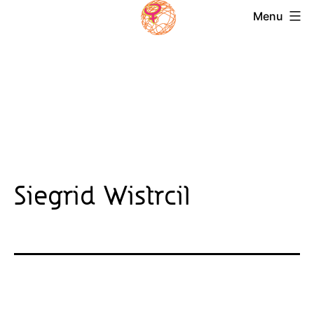
Skip
Menu
to
Magazin
content
Frauensolidarität
Siegrid Wistrcil