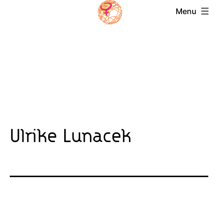
Skip
Menu
to
Magazin
content
Frauensolidarität
Ulrike Lunacek