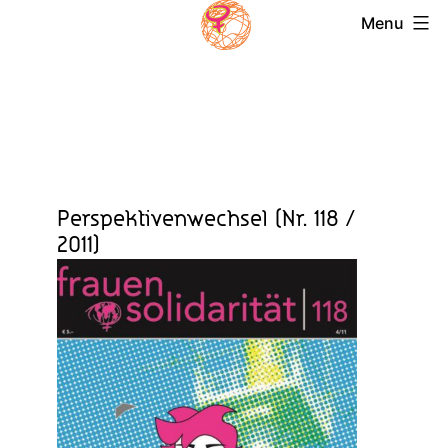
Skip
Menu
to
Magazin
content
Frauensolidarität
Perspektivenwechsel (Nr. 118 /
2011)