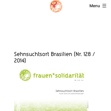
Skip
Menu
to
Magazin
content
Frauensolidarität
Sehnsuchtsort Brasilien (Nr. 128 /
2014)