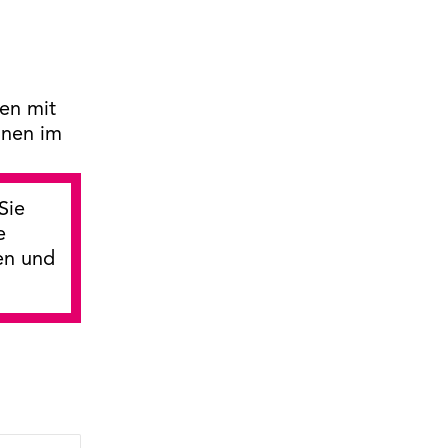
uen mit
nnen im
Sie
e
en und