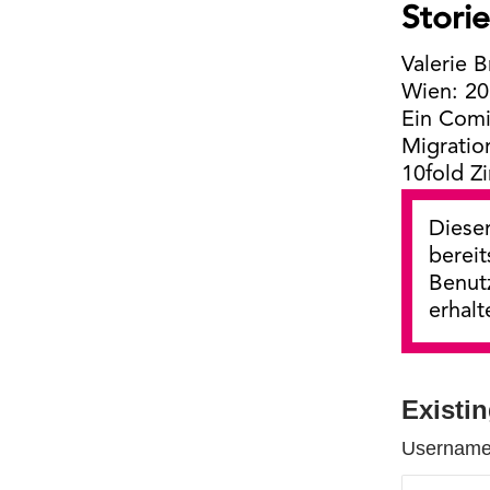
Stori
Valerie 
Wien: 2
Ein Comi
Migratio
10fold Zi
Dieser
bereit
Benut
erhalt
Existi
Username