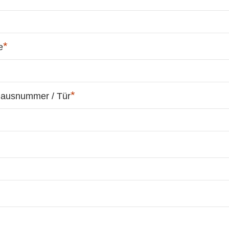
*
e
*
Hausnummer / Tür