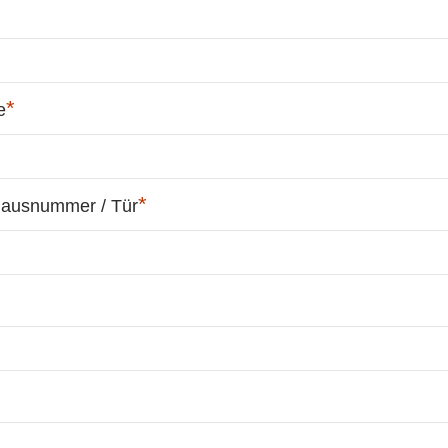
*
e
*
Hausnummer / Tür