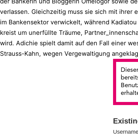
der Bankerin und Bloggerin Omelogor sowie der 
verlassen. Gleichzeitig muss sie sich mit ihr
im Bankensektor verwickelt, während Kadiatou 
kreist um unerfüllte Träume, Partner_innenscha
wird. Adichie spielt damit auf den Fall einer 
Strauss-Kahn, wegen Vergewaltigung angeklagt
Dieser
bereit
Benut
erhalt
Existi
Username