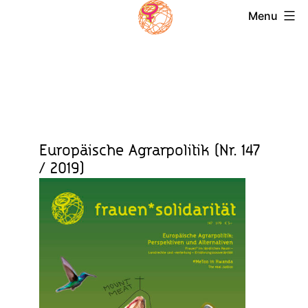
Skip
Menu
to
Magazin
content
Frauensolidarität
Europäische Agrarpolitik (Nr. 147
/ 2019)