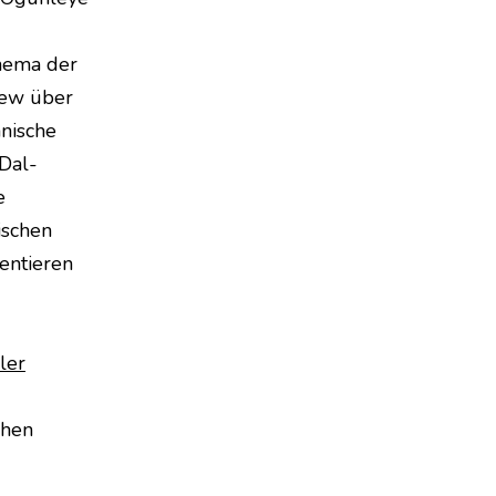
hema der
view über
nische
 Dal-
e
ischen
entieren
ler
chen