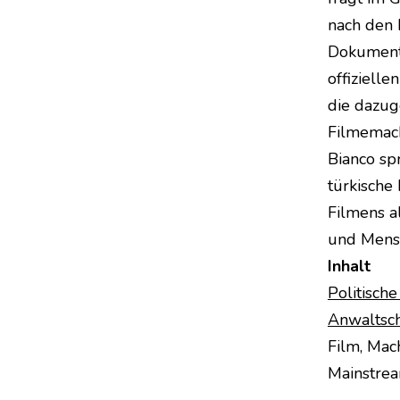
nach den 
Dokumenta
offiziell
die dazug
Filmemach
Bianco spr
türkische 
Filmens a
und Mensc
Inhalt
Politisch
Anwaltsch
Film, Mac
Mainstrea