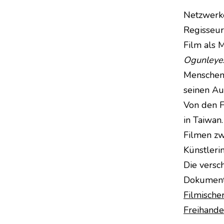
Netzwerke
Regisseur
Film als 
Ogunleye
Menschenr
seinen Au
Von den F
in Taiwan
Filmen zw
Künstleri
Die versc
Dokument
Filmische
Freihande