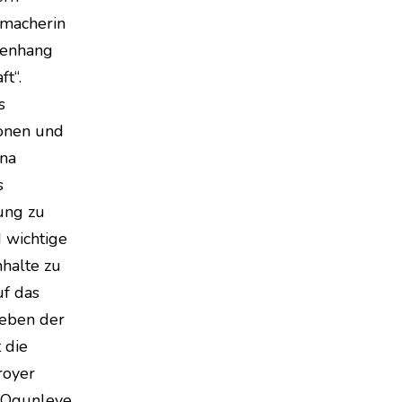
emacherin
menhang
t“.
s
sonen und
ina
s
ung zu
d wichtige
nhalte zu
uf das
Neben der
 die
royer
e Ogunleye