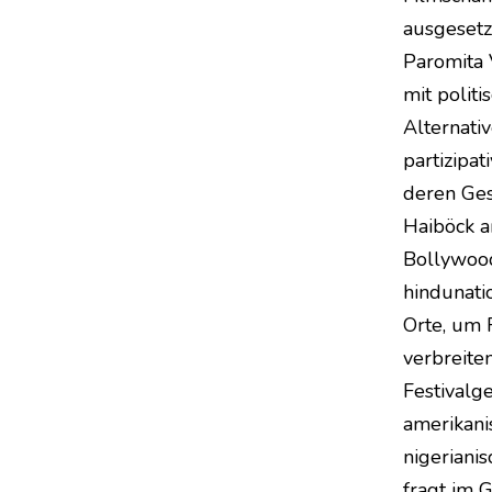
ausgesetz
Paromita 
mit politi
Alternati
partizipa
deren Ges
Haiböck an
Bollywoo
hindunatio
Orte, um F
verbreiten
Festivalg
amerikani
nigerianis
fragt im 