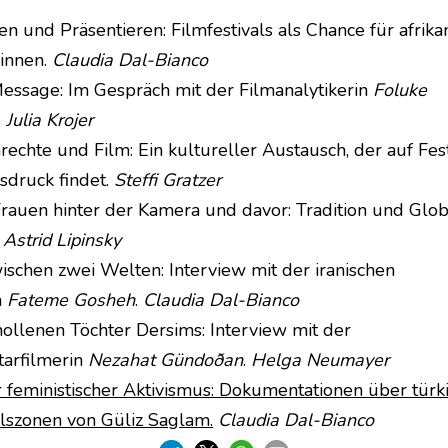
n und Präsentieren: Filmfestivals als Chance für afrika
innen.
Claudia Dal-Bianco
Message: Im Gespräch mit der Filmanalytikerin
Foluke
.
Julia Krojer
echte und Film: Ein kultureller Austausch, der auf Fest
sdruck findet.
Steffi Gratzer
rauen hinter der Kamera und davor: Tradition und Glob
.
Astrid Lipinsky
ischen zwei Welten: Interview mit der iranischen
n
Fateme Gosheh
.
Claudia Dal-Bianco
hollenen Töchter Dersims: Interview mit der
arfilmerin
Nezahat Gündoðan
.
Helga Neumayer
r feministischer Aktivismus: Dokumentationen über türk
lszonen von Güliz Saglam.
Claudia Dal-Bianco