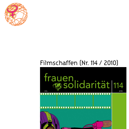
Skip
to
content
Magazin
Frauensolidarität
Filmschaffen (Nr. 114 / 2010)