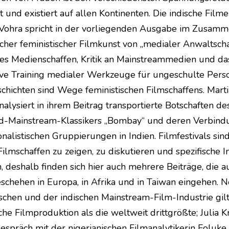
t und existiert auf allen Kontinenten. Die indische Film
Vohra spricht in der vorliegenden Ausgabe im Zusam
scher feministischer Filmkunst von „medialer Anwaltschaf
ves Medienschaffen, Kritik an Mainstreammedien und da
tive Training medialer Werkzeuge für ungeschulte Per
chichten sind Wege feministischen Filmschaffens. Mart
alysiert in ihrem Beitrag transportierte Botschaften de
d-Mainstream-Klassikers „Bombay“ und deren Verbind
nalistischen Gruppierungen in Indien. Filmfestivals sin
ilmschaffen zu zeigen, zu diskutieren und spezifische I
, deshalb finden sich hier auch mehrere Beiträge, die a
eschehen in Europa, in Afrika und in Taiwan eingehen. 
schen und der indischen Mainstream-Film-Industrie gilt
che Filmproduktion als die weltweit drittgrößte; Julia K
Gespräch mit der nigerianischen Filmanalytikerin Foluk