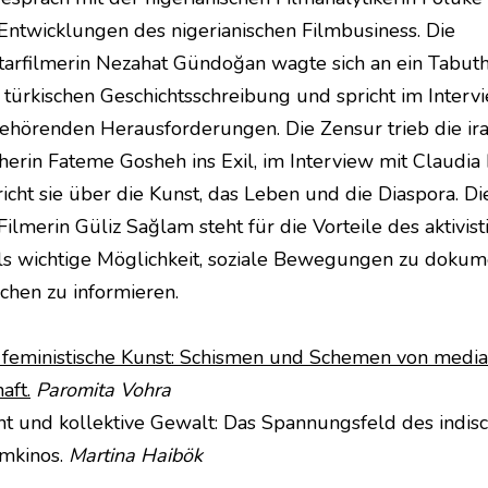
Entwicklungen des nigerianischen Filmbusiness. Die
rfilmerin Nezahat Gündoğan wagte sich an ein Tabut
en türkischen Geschichtsschreibung und spricht im Inter
ehörenden Herausforderungen. Die Zensur trieb die ira
erin Fateme Gosheh ins Exil, im Interview mit Claudia
icht sie über die Kunst, das Leben und die Diaspora. Di
Filmerin Güliz Sağlam steht für die Vorteile des aktivist
ls wichtige Möglichkeit, soziale Bewegungen zu dokum
hen zu informieren.
e feministische Kunst: Schismen und Schemen von media
aft.
Paromita Vohra
ht und kollektive Gewalt: Das Spannungsfeld des indis
mkinos.
Martina Haibök