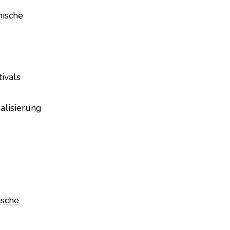
nische
ivals
alisierung
ische