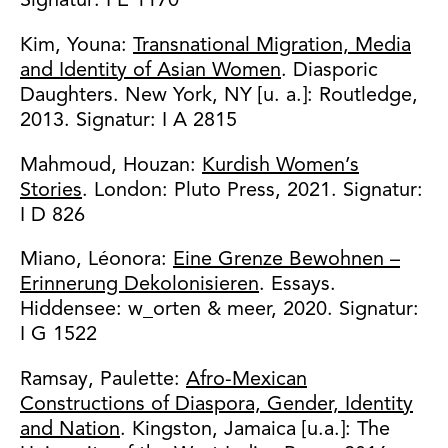
Signatur: I E 1170
Kim, Youna:
Transnational Migration, Media
and Identity of Asian Women
. Diasporic
Daughters. New York, NY [u. a.]: Routledge,
2013. Signatur: I A 2815
Mahmoud, Houzan:
Kurdish Women’s
Stories
. London: Pluto Press, 2021. Signatur:
I D 826
Miano, Léonora:
Eine Grenze Bewohnen –
Erinnerung Dekolonisieren
. Essays.
Hiddensee: w_orten & meer, 2020. Signatur:
I G 1522
Ramsay, Paulette:
Afro-Mexican
Constructions of Diaspora, Gender, Identity
and Nation
. Kingston, Jamaica [u.a.]: The