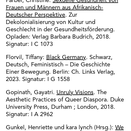
Färber, Christine:
Sexuelle Gesundheit von
Frauen und Männern aus Afrikanisch-
Deutscher Perspektive
. Zur
Dekolonialisierung von Kultur und
Geschlecht in der Gesundheitsförderung.
Opladen: Verlag Barbara Budrich, 2018.
Signatur: I C 1073
Florvil, Tiffany:
Black Germany
. Schwarz,
Deutsch, Feministisch – Die Geschichte
Einer Bewegung. Berlin: Ch. Links Verlag,
2023. Signatur: I G 1558
Gopinath, Gayatri.
Unruly Visions
. The
Aesthetic Practices of Queer Diaspora. Duke
University Press, Durham ; London, 2018.
Signatur: I A 2962
Gunkel, Henriette und kara lynch (Hrsg.):
We