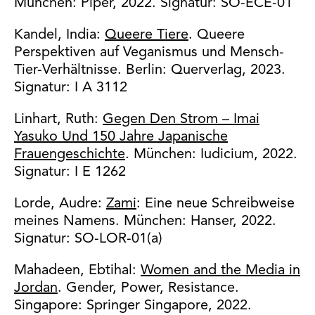
München: Piper, 2022. Signatur: SO-ECE-01
Kandel, India:
Queere Tiere
. Queere
Perspektiven auf Veganismus und Mensch-
Tier-Verhältnisse. Berlin: Querverlag, 2023.
Signatur: I A 3112
Linhart, Ruth:
Gegen Den Strom – Imai
Yasuko Und 150 Jahre Japanische
Frauengeschichte
. München: Iudicium, 2022.
Signatur: I E 1262
Lorde, Audre:
Zami
: Eine neue Schreibweise
meines Namens. München: Hanser, 2022.
Signatur: SO-LOR-01(a)
Mahadeen, Ebtihal:
Women and the Media in
Jordan
. Gender, Power, Resistance.
Singapore: Springer Singapore, 2022.