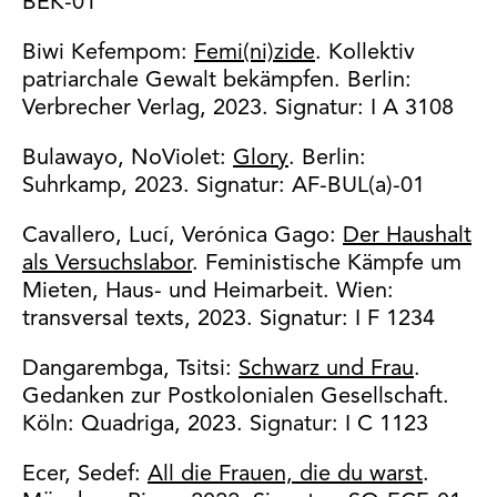
BEK-01
Biwi Kefempom:
Femi(ni)zide
. Kollektiv
patriarchale Gewalt bekämpfen. Berlin:
Verbrecher Verlag, 2023. Signatur: I A 3108
Bulawayo, NoViolet:
Glory
. Berlin:
Suhrkamp, 2023. Signatur: AF-BUL(a)-01
Cavallero, Lucí, Verónica Gago:
Der Haushalt
als Versuchslabor
. Feministische Kämpfe um
Mieten, Haus- und Heimarbeit. Wien:
transversal texts, 2023. Signatur: I F 1234
Dangarembga, Tsitsi:
Schwarz und Frau
.
Gedanken zur Postkolonialen Gesellschaft.
Köln: Quadriga, 2023. Signatur: I C 1123
Ecer, Sedef:
All die Frauen, die du warst
.