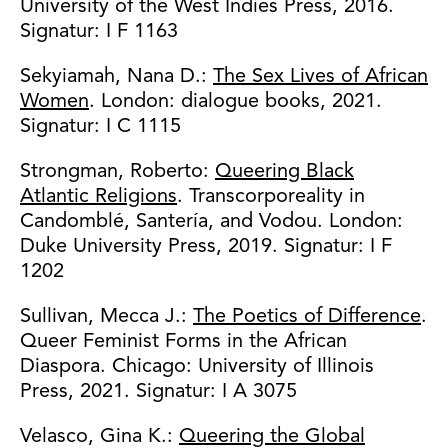
University of the West Indies Press, 2016.
Signatur: I F 1163
Sekyiamah, Nana D.:
The Sex Lives of African
Women
. London: dialogue books, 2021.
Signatur: I C 1115
Strongman, Roberto:
Queering Black
Atlantic Religions
. Transcorporeality in
Candomblé, Santería, and Vodou. London:
Duke University Press, 2019. Signatur: I F
1202
Sullivan, Mecca J.:
The Poetics of Difference
.
Queer Feminist Forms in the African
Diaspora. Chicago: University of Illinois
Press, 2021. Signatur: I A 3075
Velasco, Gina K.:
Queering the Global