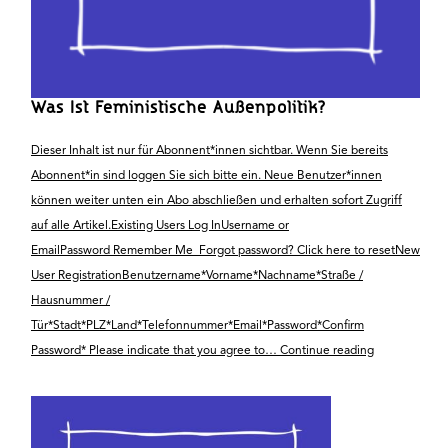
Was Ist Feministische Außenpolitik?
Dieser Inhalt ist nur für Abonnent*innen sichtbar. Wenn Sie bereits
Abonnent*in sind loggen Sie sich bitte ein. Neue Benutzer*innen
können weiter unten ein Abo abschließen und erhalten sofort Zugriff
auf alle Artikel.Existing Users Log InUsername or
EmailPassword Remember Me Forgot password? Click here to resetNew
User RegistrationBenutzername*Vorname*Nachname*Straße /
Hausnummer /
Tür*Stadt*PLZ*Land*Telefonnummer*Email*Password*Confirm
Was
Password* Please indicate that you agree to…
Continue reading
ist
feministische
Außenpolitik?