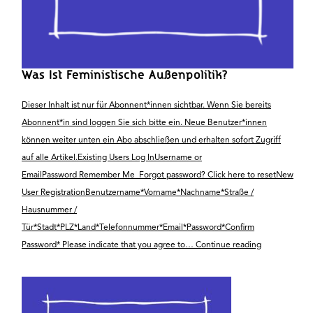
Was Ist Feministische Außenpolitik?
Dieser Inhalt ist nur für Abonnent*innen sichtbar. Wenn Sie bereits
Abonnent*in sind loggen Sie sich bitte ein. Neue Benutzer*innen
können weiter unten ein Abo abschließen und erhalten sofort Zugriff
auf alle Artikel.Existing Users Log InUsername or
EmailPassword Remember Me Forgot password? Click here to resetNew
User RegistrationBenutzername*Vorname*Nachname*Straße /
Hausnummer /
Tür*Stadt*PLZ*Land*Telefonnummer*Email*Password*Confirm
Was
Password* Please indicate that you agree to…
Continue reading
ist
feministische
Außenpolitik?