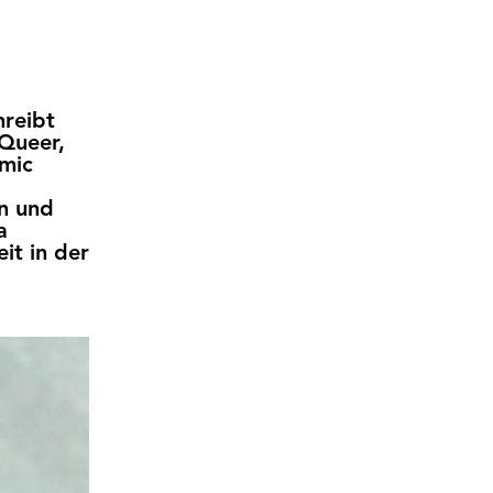
hreibt
 Queer,
omic
n und
a
it in der