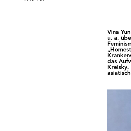
Vina Yun 
u. a. üb
Feminism
„Homesto
Krankens
das Aufw
Kreisky.
asiatisc