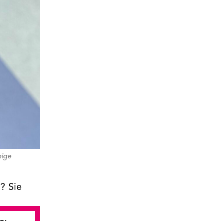
nige
? Sie