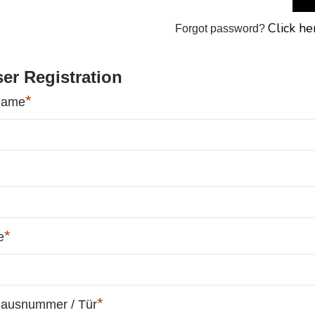
Click he
Forgot password?
er Registration
*
name
*
e
*
Hausnummer / Tür