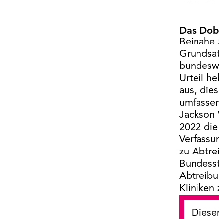
Das Dobb
Beinahe 
Grundsat
bundeswe
Urteil h
aus, die
umfassen
Jackson 
2022 die
Verfassu
zu Abtre
Bundesst
Abtreibu
Kliniken
Dieser