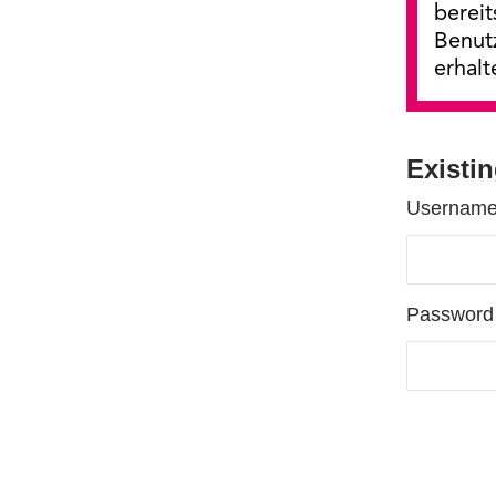
bereit
Benut
erhalt
Existi
Username
Password