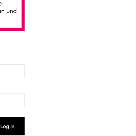
e
en und