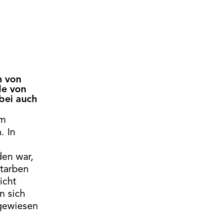
n von
de von
bei auch
im
. In
den war,
starben
icht
n sich
gewiesen