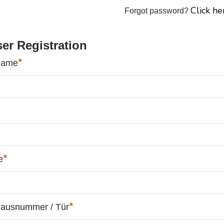
Click he
Forgot password?
er Registration
*
name
*
e
*
Hausnummer / Tür