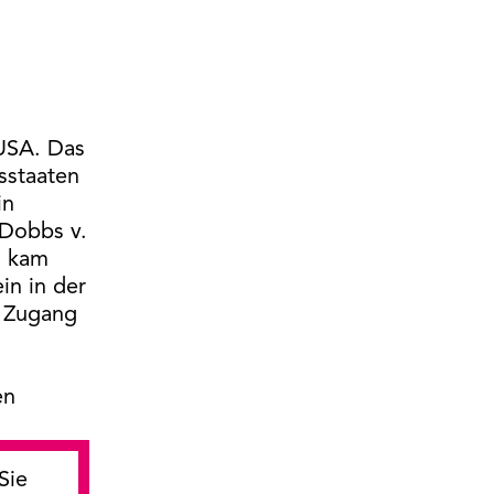
USA. Das
sstaaten
in
 Dobbs v.
) kam
in in der
r Zugang
en
Sie