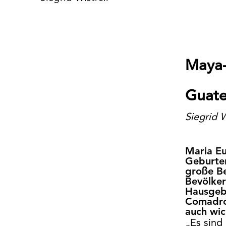
Maya-
Guat
Siegrid W
Maria E
Geburte
große Be
Bevölker
Hausgebu
Comadro
auch wic
„Es sind