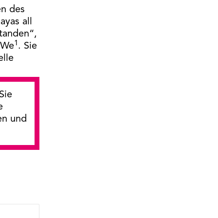
en des
yas all
standen“,
1
x We
. Sie
elle
Sie
e
en und