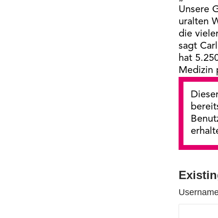
Unsere G
uralten 
die viel
sagt Car
hat 5.250
Medizin p
Dieser
bereit
Benut
erhalt
Existi
Username