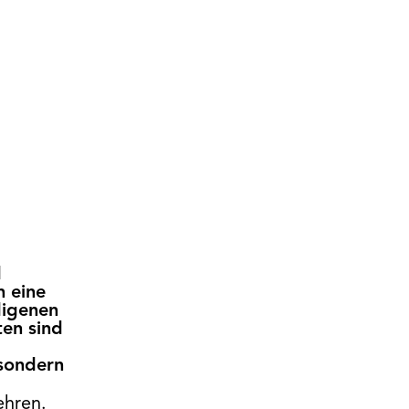
d
 eine
digenen
en sind
sondern
ehren.