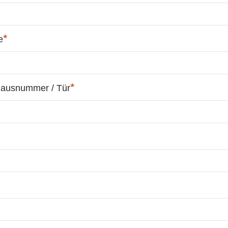
*
e
*
Hausnummer / Tür