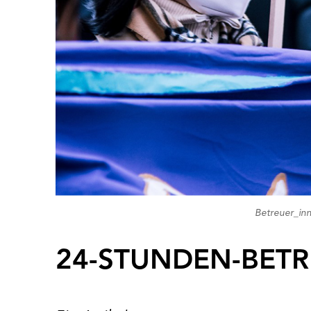
Betreuer_in
24-STUNDEN-BETR