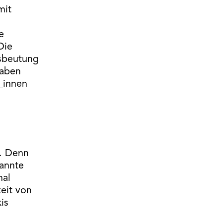
mit
e
Die
usbeutung
haben
t_innen
. Denn
nannte
mal
eit von
is