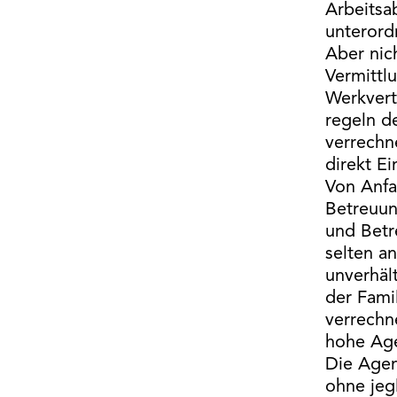
Arbeitsa
unterord
Aber nic
Vermittl
Werkvert
regeln d
verrechn
direkt Ei
Von Anfa
Betreuun
und Betr
selten a
unverhäl
der Fami
verrechn
hohe Ag
Die Agen
ohne jeg