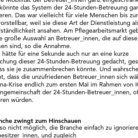
e Mobilität der Betreuer_innen ganz eingeschrän
könnte das System der 24-Stunden-Betreuung gar
eren. Das war vielleicht für viele Menschen bis zu
orstellbar, weil sie diese Art der Dienstleistung al
rständlichkeit ansahen. Am Pflegearbeitsmarkt ge
e große Auswahl an Betreuer_innen, die auf diese
en sind, so die Annahme.
hätte für eine Sekunde auch nur an eine kurze
chung dieser 24-Stunden-Betreuung gedacht, ge
ss sie je zusammenbrechen könnte. Und wahrsche
ht, dass die unzufriedenen Betreuer_innen sich w
na-Krise endlich zum ersten Mal im Rahmen von I
engemeinschaft der 24-Stunden-Betreuer_innen, off
eren würden.
nche zwingt zum Hinschauen
so nicht möglich, die Branche einfach zu ignorier
esitzer_innen, und zugleich